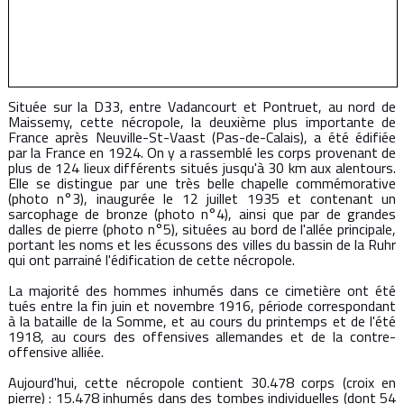
Située sur la D33, entre Vadancourt et Pontruet, au nord de
Maissemy, cette nécropole, la deuxième plus importante de
France après Neuville-St-Vaast (Pas-de-Calais), a été édifiée
par la France en 1924. On y a rassemblé les corps provenant de
plus de 124 lieux différents situés jusqu'à 30 km aux alentours.
Elle se distingue par une très belle chapelle commémorative
(photo n°3), inaugurée le 12 juillet 1935 et contenant un
sarcophage de bronze (photo n°4), ainsi que par de grandes
dalles de pierre (photo n°5), situées au bord de l'allée principale,
portant les noms et les écussons des villes du bassin de la Ruhr
qui ont parrainé l'édification de cette nécropole.
La majorité des hommes inhumés dans ce cimetière ont été
tués entre la fin juin et novembre 1916, période correspondant
à la bataille de la Somme, et au cours du printemps et de l'été
1918, au cours des offensives allemandes et de la contre-
offensive alliée.
Aujourd'hui, cette nécropole contient 30.478 corps (croix en
pierre) : 15.478 inhumés dans des tombes individuelles (dont 54