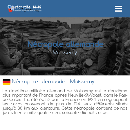
Nécropole allemande
Maissemy
Nécropole allemande - Maissemy
Le cimetière militaire allemand de Maissemy est le deuxième
plus important de France après Neuville-St-Vaast, dans le Pas-
de-Calais. Il a été édifié par la France en 1924 en regroupant
les corps provenant de plus de 124 lieux différents situés
jusqu'à 30 km aux alentours. Cette nécropole contient de nos
jours trente mille quatre cent soixante-dix-huit corps.