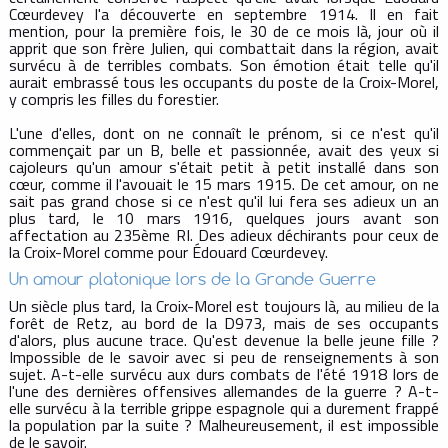
Cœurdevey l'a découverte en septembre 1914. Il en fait
mention, pour la première fois, le 30 de ce mois là, jour où il
apprit que son frère Julien, qui combattait dans la région, avait
survécu à de terribles combats. Son émotion était telle qu'il
aurait embrassé tous les occupants du poste de la Croix-Morel,
y compris les filles du forestier.
L'une d'elles, dont on ne connaît le prénom, si ce n'est qu'il
commençait par un B, belle et passionnée, avait des yeux si
cajoleurs qu'un amour s'était petit à petit installé dans son
cœur, comme il l'avouait le 15 mars 1915. De cet amour, on ne
sait pas grand chose si ce n'est qu'il lui fera ses adieux un an
plus tard, le 10 mars 1916, quelques jours avant son
affectation au 235ème RI. Des adieux déchirants pour ceux de
la Croix-Morel comme pour Édouard Cœurdevey.
Un amour platonique lors de la Grande Guerre
Un siècle plus tard, la Croix-Morel est toujours là, au milieu de la
forêt de Retz, au bord de la D973, mais de ses occupants
d'alors, plus aucune trace. Qu'est devenue la belle jeune fille ?
Impossible de le savoir avec si peu de renseignements à son
sujet. A-t-elle survécu aux durs combats de l'été 1918 lors de
l'une des dernières offensives allemandes de la guerre ? A-t-
elle survécu à la terrible grippe espagnole qui a durement frappé
la population par la suite ? Malheureusement, il est impossible
de le savoir.