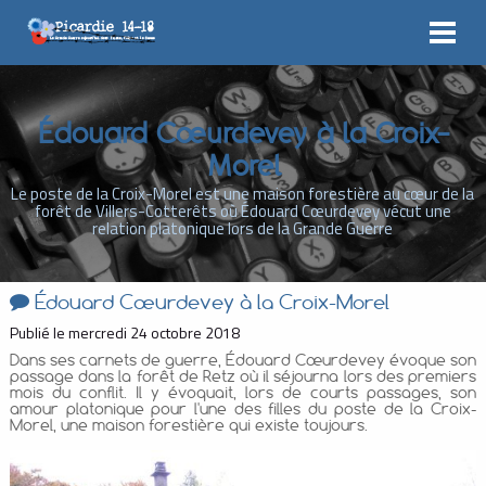
Édouard Cœurdevey à la Croix-
Morel
Le poste de la Croix-Morel est une maison forestière au cœur de la
forêt de Villers-Cotterêts où Édouard Cœurdevey vécut une
relation platonique lors de la Grande Guerre
Édouard Cœurdevey à la Croix-Morel
Publié le mercredi 24 octobre 2018
Dans ses carnets de guerre, Édouard Cœurdevey évoque son
passage dans la forêt de Retz où il séjourna lors des premiers
mois du conflit. Il y évoquait, lors de courts passages, son
amour platonique pour l'une des filles du poste de la Croix-
Morel, une maison forestière qui existe toujours.