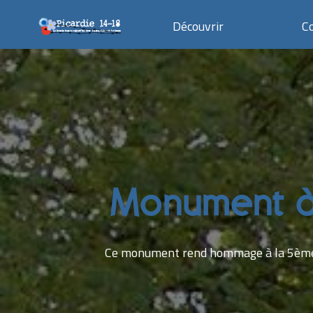
Découvrir
C
Monument à 
Ce monument rend hommage à la 5ème Di