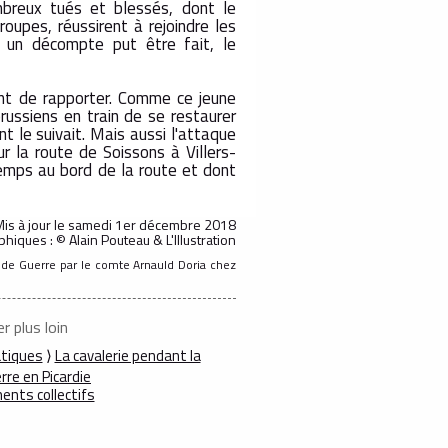
mbreux tués et blessés, dont le
roupes, réussirent à rejoindre les
d un décompte put être fait, le
ent de rapporter. Comme ce jeune
prussiens en train de se restaurer
t le suivait. Mais aussi l'attaque
r la route de Soissons à Villers-
emps au bord de la route et dont
is à jour
le samedi 1er décembre 2018
hiques : © Alain Pouteau & L'Illustration
ande Guerre par le comte Arnauld Doria chez
er plus loin
tiques
⟩
La cavalerie pendant la
re en Picardie
nts collectifs