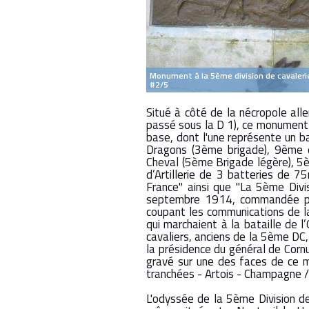
Monument à la 5ème division de cavaler
#2/5
Situé à côté de la nécropole all
passé sous la D 1), ce monument es
base, dont l'une représente un 
Dragons (3ème brigade), 9ème
Cheval (5ème Brigade légère), 5
d’Artillerie de 3 batteries de 7
France" ainsi que "La 5ème Divi
septembre 1914, commandée par l
coupant les communications de l
qui marchaient à la bataille de 
cavaliers, anciens de la 5ème DC,
la présidence du général de Cornu
gravé sur une des faces de ce m
tranchées - Artois - Champagne /
L'odyssée de la 5ème Division de