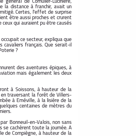
le général de Cornulier-Lucinière,
 la distance à franchir, avait un
 mitigé. Certes, l'effet de surprise
ent être aussi proches et crurent
e ceux qui auraient pu être causés
 occupait ce secteur, expliqua que
cavaliers français. Que serait-il
Poterie ?
nurent des aventures épiques, à
aviation mais également les deux
Front à Soissons, à hauteur de la
 en traversant la forêt de Villers-
mbée à Eméville, à la lisière de la
 à quelques centaines de mètres du
miers.
 par Bonneuil-en-Valois, non sans
ls se cachèrent toute la journée. A
elle de Compiègne, à hauteur de la