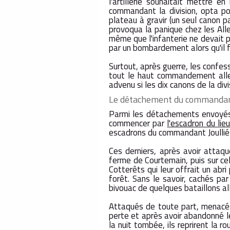
l'artillerie souhaitait mettre en
commandant la division, opta pou
plateau à gravir (un seul canon par
provoqua la panique chez les All
même que l'infanterie ne devait p
par un bombardement alors qu'il fa
Surtout, après guerre, les confes
tout le haut commandement allema
advenu si les dix canons de la div
Le détachement du commandant
Parmi les détachements envoyés
commencer par
l'escadron du lie
escadrons du commandant Joullié
Ces derniers, après avoir attaqu
ferme de Courtemain, puis sur cell
Cotterêts qui leur offrait un abri
forêt. Sans le savoir, cachés par
bivouac de quelques bataillons all
Attaqués de toute part, menacés 
perte et après avoir abandonné leu
la nuit tombée, ils reprirent la 