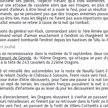
 batterie ses pièces, l'objectif n'étant qu'à trois kilomètres, 
r une attaque de cavalerie alors que ses troupes, en plus de
vint d'ailleurs à être hissé et à ouvrir le feu), pour un résultat
emands, qui ne pensaient pas que des troupes ennemies pouvai
as être loin, mais les dégâts ne furent pas aussi importants qu
llut ensuite se retirer à cause de la nuit qui tombait.
sions du général von Kluck, commandant alors la 1ère Armée qui
nd venait d'arriver exactement à l'endroit où chargèrent les 
ision avaient bombardé l'endroit depuis les hauteurs de Silly-la-
 Joullié
 en reconnaissance dans la matinée du 9 septembre, deux con
utenant de Gironde
, du 16ème Dragons, qui attaqua un parc d'
 à la tête de 243 cavaliers du 22ème Dragons.
é et mitraillé des automobiles sur la route de Neuilly-Saint-
e reliant Oulchy-le-Château à Soissons, firent route vers l'est,
 pour éviter d'être découverts, pour faire une pause à la nuit to
 un repli de terrain, les cavaliers français passèrent la nuit
emands d'infanterie qui au lever du jour les découvrirent les pre
d'encerclement, les Dragons réussirent à s'enfuir en passant
rs mitrailleuses ,et finirent par se retrouver dans la forêt où i
route vers l'est, en passant de la forêt de Villers-Cotterêts à c