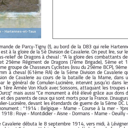
ie - Hartennes-et-Taux
emande de Parcy-Tigny (!), au bord de la D83 qui relie Harte
t à la gloire de la 5è Division de Cavalerie. On peut lire, sur 
bas-relief de Dragons à cheval : "A la gloire des combattant
 et 29ème Régiment de Dragons (7ème Brigade), 5ème et 
ème groupe de Chasseurs Cyclistes (issu du 29ème BCP), 9ème s
5mm à cheval (61ème RA) de la 5ème Division de Cavalerie qui
sion de Cavalerie au cours de la bataille de la Marne, dans 
e général de Cornulier-Lucinière, intervint jusqu’ici dans le
a 1ère Armée Von Kluck avec Soissons, attaquant les troupes e
l’Ourcq" mais aussi "Ce monument a été élevé grâce aux dons d
 et des parents de ceux qui sont morts pour la France. L'inaugur
lier-Lucinière, devant les étendards de guerre de la 5ème DC. Le
onument : "1914 : Belgique - Marne - Course à la mer - Ypr
 1918 : Roye - Montdidier - Aisne - Dormans - Marne - Oeuilly 
 Cavalerie débuta le 8 septembre 1914, vers midi, à Lévignen,