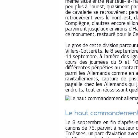
même situé entre Nanteuil-le-Hau
peu plus à l'ouest, quasiment par
de cavalerie se retrouvèrent pend
retrouvèrent vers le nord-est, d
Compiègne, d'autres encore sillon
parvinrent jusqu'aux environs d'Ha
ce monument, restauré pour le Ce
Le gros de cette division parcour
Villers-Cotterêts, le 8 septembre
11 septembre, à l'arrière des lign
cours des journées du 9 et 1
différentes péripéties au contac
parmi les Allemands comme en at
ravitaillements, capture de pri
pagaille chez les Allemands qui j
endroits, tout en réussissant que
Le haut commandement 
Le 8 septembre en fin d'après-m
canons de 75, parvint à hauteur de
Troësnes, un parc d'aviation av