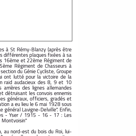
nnes à St Rémy-Blanzy (après être
les différentes plaques fixées à sa
s des 16ème et 22ème Régiment de
15ème Régiment de Chasseurs à
ection du Génie Cycliste, Groupe
 ont lutté pour la victoire de la
un raid audacieux des 8, 9 et 10
s arrières des lignes allemandes
t détruisant les convois ennemis
es généraux, officiers, gradés et
ation a eu lieu le 6 mai 1928 sous
 général Lavigne-Delville". Enfin,
es - Yser / 1915 - 16 - 17 : Les
- Montvoisin"
 au nord-est du bois du Roi, lui-