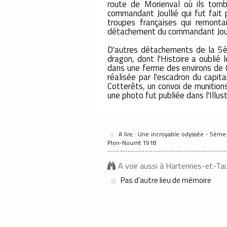
route de Morienval où ils tomb
commandant Joullié qui fut fait p
troupes françaises qui remonta
détachement du commandant Joulli
D'autres détachements de la 5èm
dragon, dont l'Histoire a oublié 
dans une ferme des environs de Ch
réalisée par l'escadron du capit
Cotterêts, un convoi de munitio
une photo fut publiée dans l'Ill
A lire : Une incroyable odyssée - 5ème 
Plon-Nourrit 1918
A voir aussi à Hartennes-et-Ta
Pas d'autre lieu de mémoire