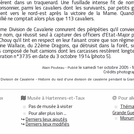
èrent dans un traquenard. Une fusillade intense fit de no
risonnier, parmi les cavaliers dont les survivants, par petits g
ient vers le nord-est après la victoire de la Marne. Quan
é ne comptait alors plus que 113 cavaliers.
e Division de Cavalerie connurent des péripéties qu'il convi
le nom, qui réussit seul à capturer des officiers d'Etat-Major 
ouy qu'il tint en respect en leur faisant croire que son régimen
aine Wallace, du 22ème Dragons, qui détruisit dans la forêt, su
ns composé de huit camions dont les carcasses restèrent longt
ustration n°3735 en date du 3 octobre 1914 (photo 5).
le samedi 1er octobre 2005 - M
Alain Pouteau - Publié
Crédits photograp
Division de Cavalerie - Histoire du raid d'une division de cavalerie pendant la Gr
ux
Musée à Hartennes-et-Taux
Pour all
Pas de musée à visiter
Théma
Grande Guer
Pour aller plus loin ...
Monume
↪
Derniers lieux ajoutés
↪
Derniers lieux modifiés