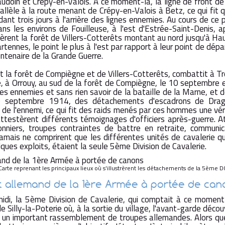
doin et Crépy-en-Valois. A ce moment-là, la ligne de front de
allèle à la route menant de Crépy-en-Valois à Betz, ce qui fit 
ant trois jours à l'arrière des lignes ennemies. Au cours de ce
ans les environs de Fouilleuse, à l'est d'Estrée-Saint-Denis, 
èrent la forêt de Villers-Cotterêts montant au nord jusqu'à Ha
rtennes, le point le plus à l'est par rapport à leur point de dépar
ntenaire de la Grande Guerre.
ut la forêt de Compiègne et de Villers-Cotterêts, combattit à T
, à Orrouy, au sud de la forêt de Compiègne, le 10 septembre e
es ennemies et sans rien savoir de la bataille de la Marne, et de
0 septembre 1914, des détachements d'escadrons de Drag
t de l'ennemi, ce qui fit des raids menés par ces hommes une vé
testèrent différents témoignages d'officiers après-guerre. 
sonniers, troupes contraintes de battre en retraite, communic
amais ne comprirent que les différentes unités de cavalerie qui
lques exploits, étaient la seule 5ème Division de Cavalerie.
Carte reprenant les principaux lieux où s'illustrèrent les détachements de la 5ème D
allemand de la 1ère Armée à portée de can
idi, la 5ème Division de Cavalerie, qui comptait à ce moment 
 Silly-la-Poterie où, à la sortie du village, l'avant-garde décou
ec un important rassemblement de troupes allemandes. Alors q