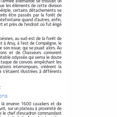
 l'armée allemande se trouvait un
que les éléments de cette division
 périple, certains détachements se
après être passés par la forêt de
utefontaine quand d'autres, enfin,
t et près de l'endroit où fut érigé
roësnes, au sud-est de la forêt de
t à Arsy, à l'est de Compiègne, le
 son issue, qui se jouait alors. Au
ons et de Chasseurs connurent
ritable odyssée qui sema le doute
Attaque de convois empêchant les
ations interrompues, créèrent la
 s'étaient illustrées à différents
C
ons
là environ 1600 cavaliers et dix
vrit, sur un plateau à proximité de
ue le chef d'escadron commandant