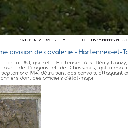
Picardie 14-18
⟩
Découvrir
⟩
Monuments collectifs
⟩ Hartennes-et-Taux 
e division de cavalerie - Hartennes-et-T
d de la D83, qui relie Hartennes à St Rémy-Blanz
omposée de Dragons et de Chasseurs, qui mena un
0 septembre 1914, détruisant des convois, attaquant c
nniers dont des officiers d'état-major