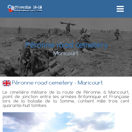
Péronne road cemetery
Maricourt
Péronne road cemetery - Maricourt
Le cimetière militaire de la route de Péronne, à Maricourt,
point de jonction entre les armées Britannique et Française
lors de la bataille de la Somme, contient mille trois cent
quarante-huit tombes.