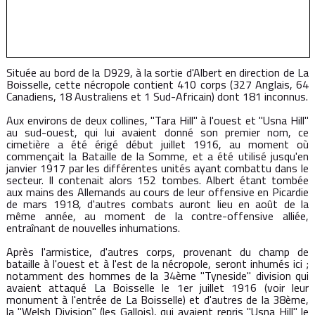
Située au bord de la D929, à la sortie d'Albert en direction de La
Boisselle, cette nécropole contient 410 corps (327 Anglais, 64
Canadiens, 18 Australiens et 1 Sud-Africain) dont 181 inconnus.
Aux environs de deux collines, "Tara Hill" à l'ouest et "Usna Hill"
au sud-ouest, qui lui avaient donné son premier nom, ce
cimetière a été érigé début juillet 1916, au moment où
commençait la Bataille de la Somme, et a été utilisé jusqu'en
janvier 1917 par les différentes unités ayant combattu dans le
secteur. Il contenait alors 152 tombes. Albert étant tombée
aux mains des Allemands au cours de leur offensive en Picardie
de mars 1918, d'autres combats auront lieu en août de la
même année, au moment de la contre-offensive alliée,
entraînant de nouvelles inhumations.
Après l'armistice, d'autres corps, provenant du champ de
bataille à l'ouest et à l'est de la nécropole, seront inhumés ici ;
notamment des hommes de la 34ème "Tyneside" division qui
avaient attaqué La Boisselle le 1er juillet 1916 (voir leur
monument à l'entrée de La Boisselle) et d'autres de la 38ème,
la "Welsh Division" (les Gallois), qui avaient repris "Usna Hill" le