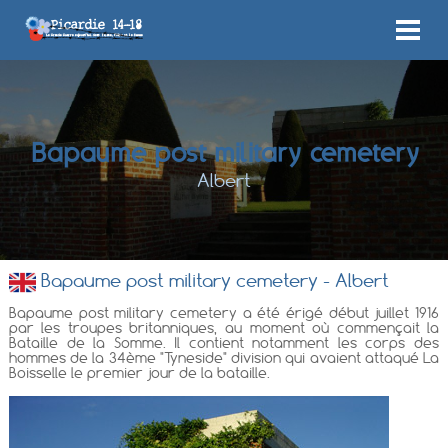
Bapaume post military cemetery
Albert
Bapaume post military cemetery - Albert
Bapaume post military cemetery a été érigé début juillet 1916
par les troupes britanniques, au moment où commençait la
Bataille de la Somme. Il contient notamment les corps des
hommes de la 34ème "Tyneside" division qui avaient attaqué La
Boisselle le premier jour de la bataille.