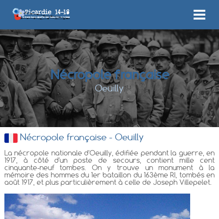
Nécropole française
Oeuilly
Nécropole française - Oeuilly
La nécropole nationale d'Oeuilly, édifiée pendant la guerre, en
1917, à côté d'un poste de secours, contient mille cent
cinquante-neuf tombes. On y trouve un monument à la
mémoire des hommes du 1er bataillon du 163ème RI, tombés en
août 1917, et plus particulièrement à celle de Joseph Villepelet.