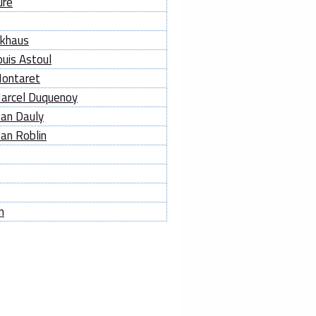
ure
ckhaus
uis Astoul
Montaret
arcel Duquenoy
an Dauly
an Roblin
n