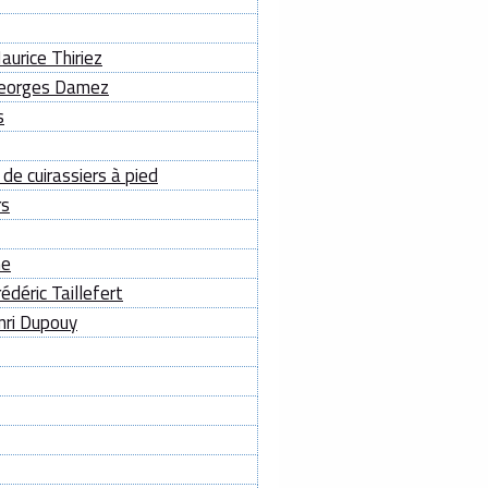
urice Thiriez
Georges Damez
s
e cuirassiers à pied
rs
ne
déric Taillefert
nri Dupouy