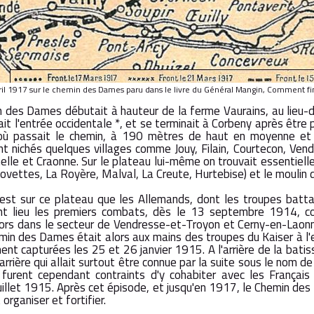
vril 1917 sur le chemin des Dames paru dans le livre du Général Mangin, Comment fin
 des Dames débutait à hauteur de la ferme Vaurains, au lieu-di
it l'entrée occidentale *, et se terminait à Corbeny après être 
 où passait le chemin, à 190 mètres de haut en moyenne e
ent nichés quelques villages comme Jouy, Filain, Courtecon, Vend
nelle et Craonne. Sur le plateau lui-même on trouvait essentie
vettes, La Royère, Malval, La Creute, Hurtebise) et le moulin d
'est sur ce plateau que les Allemands, dont les troupes battai
nt lieu les premiers combats, dès le 13 septembre 1914, con
alors dans le secteur de Vendresse-et-Troyon et Cerny-en-Laonno
emin des Dames était alors aux mains des troupes du Kaiser à l
ment capturées les 25 et 26 janvier 1915. A l'arrière de la batis
 carrière qui allait surtout être connue par la suite sous le nom
 furent cependant contraints d'y cohabiter avec les França
juillet 1915. Après cet épisode, et jusqu'en 1917, le Chemin de
rganiser et fortifier.