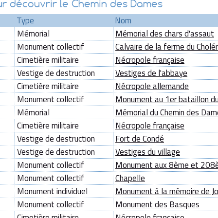
pour découvrir le Chemin des Dames
Type
Nom
Mémorial
Mémorial des chars d'assaut
Monument collectif
Calvaire de la ferme du Cholé
Cimetière militaire
Nécropole française
Vestige de destruction
Vestiges de l'abbaye
Cimetière militaire
Nécropole allemande
Monument collectif
Monument au 1er bataillon du
Mémorial
Mémorial du Chemin des Dam
Cimetière militaire
Nécropole française
Vestige de destruction
Fort de Condé
Vestige de destruction
Vestiges du village
Monument collectif
Monument aux 8ème et 208è
Monument collectif
Chapelle
Monument individuel
Monument à la mémoire de Jo
Monument collectif
Monument des Basques
Cimetière militaire
Nécropole française