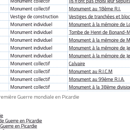
Monument collectif
Ils n'ont pas choisi leur sépult
Monument collectif
Monument au 18ème R.I.
Vestige de construction
Vestiges de tranchées et blo
Monument individuel
Monument à la mémoire de Lo
Monument individuel
Tombe de Henri de Bonand-
Monument individuel
Monument à la mémoire de M
Monument individuel
Monument à la mémoire de Je
Monument individuel
Monument à la mémoire de Je
Monument collectif
Calvaire
Monument collectif
Monument au R.I.C.M
Monument collectif
Monument au 99ème R.I.A.
Monument collectif
Monument à la 38ème divisio
remière Guerre mondiale en Picardie
ie
de Guerre en Picardie
 Guerre en Picardie