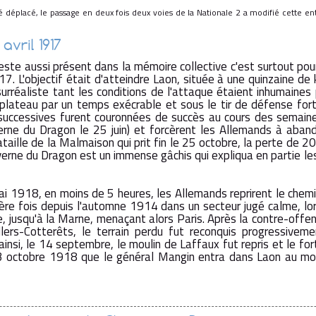
 été déplacé, le passage en deux fois deux voies de la Nationale 2 a modifié cette
avril 1917
ste aussi présent dans la mémoire collective c'est surtout pou
17. L'objectif était d'atteindre Laon, située à une quinzaine de 
rréaliste tant les conditions de l'attaque étaient inhumaines pu
plateau par un temps exécrable et sous le tir de défense fort
t successives furent couronnées de succès au cours des semaines
erne du Dragon le 25 juin) et forcèrent les Allemands à aba
ataille de la Malmaison qui prit fin le 25 octobre, la perte de
averne du Dragon est un immense gâchis qui expliqua en partie le
ai 1918, en moins de 5 heures, les Allemands reprirent le chem
ère fois depuis l'automne 1914 dans un secteur jugé calme, lor
, jusqu'à la Marne, menaçant alors Paris. Après la contre-offen
illers-Cotterêts, le terrain perdu fut reconquis progressive
ainsi, le 14 septembre, le moulin de Laffaux fut repris et le f
 13 octobre 1918 que le général Mangin entra dans Laon au mom