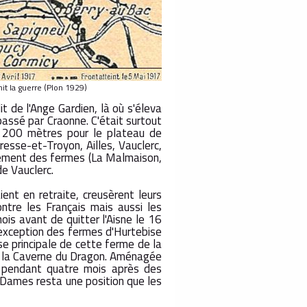
it la guerre (Plon 1929)
t de l'Ange Gardien, là où s'éleva
passé par Craonne. C'était surtout
t 200 mètres pour le plateau de
resse-et-Troyon, Ailles, Vauclerc,
llement des fermes (La Malmaison,
e Vauclerc.
ent en retraite, creusèrent leurs
tre les Français mais aussi les
is avant de quitter l'Aisne le 16
'exception des fermes d'Hurtebise
se principale de cette ferme de la
 de la Caverne du Dragon. Aménagée
is pendant quatre mois après des
s Dames resta une position que les