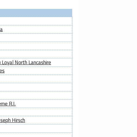
ra
 Loyal North Lancashire
es
me R.I.
seph Hirsch