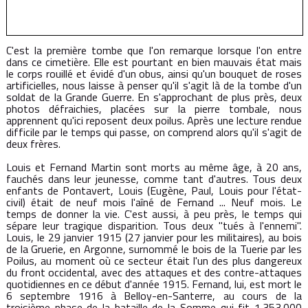
C'est la première tombe que l'on remarque lorsque l'on entre
dans ce cimetière. Elle est pourtant en bien mauvais état mais
le corps rouillé et évidé d'un obus, ainsi qu'un bouquet de roses
artificielles, nous laisse à penser qu'il s'agit là de la tombe d'un
soldat de la Grande Guerre. En s'approchant de plus près, deux
photos défraichies, placées sur la pierre tombale, nous
apprennent qu'ici reposent deux poilus. Après une lecture rendue
difficile par le temps qui passe, on comprend alors qu'il s'agit de
deux frères.
Louis et Fernand Martin sont morts au même âge, à 20 ans,
fauchés dans leur jeunesse, comme tant d'autres. Tous deux
enfants de Pontavert, Louis (Eugène, Paul, Louis pour l'état-
civil) était de neuf mois l'aîné de Fernand ... Neuf mois. Le
temps de donner la vie. C'est aussi, à peu près, le temps qui
sépare leur tragique disparition. Tous deux "tués à l'ennemi".
Louis, le 29 janvier 1915 (27 janvier pour les militaires), au bois
de la Gruerie, en Argonne, surnommé le bois de la Tuerie par les
Poilus, au moment où ce secteur était l'un des plus dangereux
du front occidental, avec des attaques et des contre-attaques
quotidiennes en ce début d'année 1915. Fernand, lui, est mort le
6 septembre 1916 à Belloy-en-Santerre, au cours de la
troisième phase de la bataille de la Somme qui fit 1.353.000