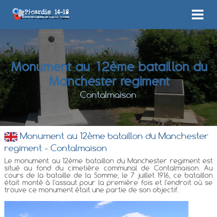
Monument au 12ème bataillon du
Manchester regiment
Contalmaison
Monument au 12ème bataillon du Manchester
regiment - Contalmaison
Le monument au 12ème bataillon du Manchester regiment est
situé au fond du cimetière communal de Contalmaison. Au
cours de la bataille de la Somme, le 7 juillet 1916, ce bataillon
était monté à l'assaut pour la première fois et l'endroit où se
trouve ce monument était une partie de son objectif.