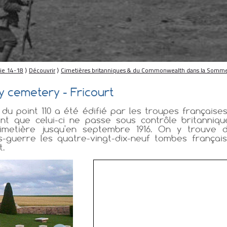
die 14-18
⟩
Découvrir
⟩
Cimetières britanniques & du Commonwealth dans la Somm
ary cemetery - Fricourt
 du point 110 a été édifié par les troupes françaises 
nt que celui-ci ne passe sous contrôle britannique
 cimetière jusqu'en septembre 1916. On y trouve
ès-guerre les quatre-vingt-dix-neuf tombes françai
t.