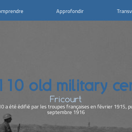
omprendre
Approfondir
Transv
110 old military c
Fricourt
10 a été édifié par les troupes françaises en février 1915, pu
septembre 1916