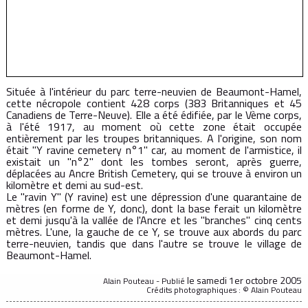
Située à l'intérieur du parc terre-neuvien de Beaumont-Hamel,
cette nécropole contient 428 corps (383 Britanniques et 45
Canadiens de Terre-Neuve). Elle a été édifiée, par le Vème corps,
à l'été 1917, au moment où cette zone était occupée
entièrement par les troupes britanniques. A l'origine, son nom
était "Y ravine cemetery n°1" car, au moment de l'armistice, il
existait un "n°2" dont les tombes seront, après guerre,
déplacées au Ancre British Cemetery, qui se trouve à environ un
kilomètre et demi au sud-est.
Le "ravin Y" (Y ravine) est une dépression d'une quarantaine de
mètres (en forme de Y, donc), dont la base ferait un kilomètre
et demi jusqu'à la vallée de l'Ancre et les "branches" cinq cents
mètres. L'une, la gauche de ce Y, se trouve aux abords du parc
terre-neuvien, tandis que dans l'autre se trouve le village de
Beaumont-Hamel.
le samedi 1er octobre 2005
Alain Pouteau - Publié
Crédits photographiques : © Alain Pouteau