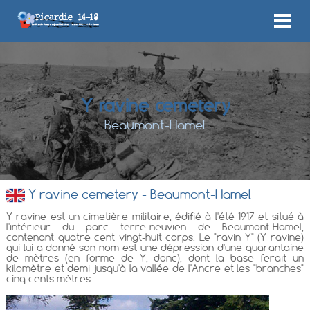
Y ravine cemetery
Beaumont-Hamel
Y ravine cemetery - Beaumont-Hamel
Y ravine est un cimetière militaire, édifié à l'été 1917 et situé à
l'intérieur du parc terre-neuvien de Beaumont-Hamel,
contenant quatre cent vingt-huit corps. Le "ravin Y" (Y ravine)
qui lui a donné son nom est une dépression d'une quarantaine
de mètres (en forme de Y, donc), dont la base ferait un
kilomètre et demi jusqu'à la vallée de l'Ancre et les "branches"
cinq cents mètres.